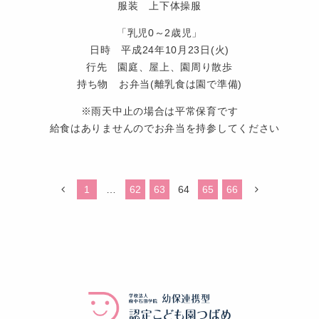
服装 上下体操服
「乳児0～2歳児」
日時 平成24年10月23日(火)
行先 園庭、屋上、園周り散歩
持ち物 お弁当(離乳食は園で準備)
※雨天中止の場合は平常保育です
給食はありませんのでお弁当を持参してください
認
定
1
…
62
63
64
65
66
こ
ど
も
園
つ
ば
め