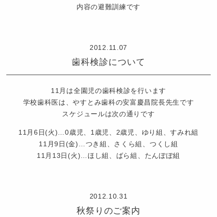
ば
内容の避難訓練です
め
認
定
2012.11.07
こ
歯科検診について
ど
も
園
11月は全園児の歯科検診を行います
つ
学校歯科医は、やすとみ歯科の安富慶昌院長先生です
ば
スケジュールは次の通りです
め
11月6日(火)…0歳児、1歳児、2歳児、ゆり組、すみれ組
11月9日(金)…つき組、さくら組、つくし組
11月13日(火)…ほし組、ばら組、たんぽぽ組
認
定
2012.10.31
こ
秋祭りのご案内
ど