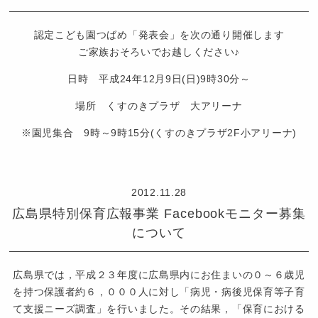
も
園
認定こども園つばめ「発表会」を次の通り開催します
つ
ご家族おそろいでお越しください♪
ば
日時 平成24年12月9日(日)9時30分～
め
場所 くすのきプラザ 大アリーナ
※園児集合 9時～9時15分(くすのきプラザ2F小アリーナ)
認
定
2012.11.28
こ
広島県特別保育広報事業 Facebookモニター募集
ど
について
も
園
つ
広島県では，平成２３年度に広島県内にお住まいの０～６歳児
ば
を持つ保護者約６，０００人に対し「病児・病後児保育等子育
め
て支援ニーズ調査」を行いました。その結果，「保育における