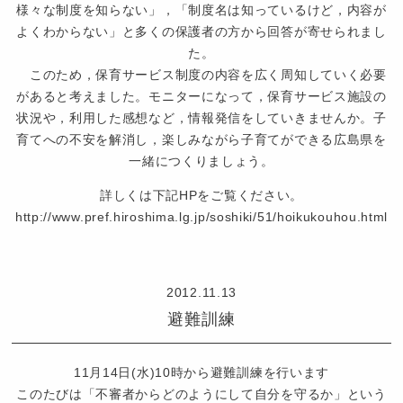
様々な制度を知らない」，「制度名は知っているけど，内容が
よくわからない」と多くの保護者の方から回答が寄せられまし
た。
このため，保育サービス制度の内容を広く周知していく必要
があると考えました。モニターになって，保育サービス施設の
状況や，利用した感想など，情報発信をしていきませんか。子
育てへの不安を解消し，楽しみながら子育てができる広島県を
一緒につくりましょう。
詳しくは下記HPをご覧ください。
http://www.pref.hiroshima.lg.jp/soshiki/51/hoikukouhou.html
認
定
2012.11.13
こ
避難訓練
ど
も
園
11月14日(水)10時から避難訓練を行います
つ
このたびは「不審者からどのようにして自分を守るか」という