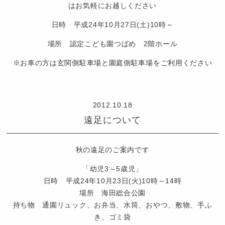
ば
はお気軽にお越しください
め
日時 平成24年10月27日(土)10時～
場所 認定こども園つばめ 2階ホール
※お車の方は玄関側駐車場と園庭側駐車場をご利用ください
認
定
2012.10.18
こ
遠足について
ど
も
園
秋の遠足のご案内です
つ
「幼児3～5歳児」
ば
日時 平成24年10月23日(火)10時～14時
め
場所 海田総合公園
持ち物 通園リュック、お弁当、水筒、おやつ、敷物、手ふ
き、ゴミ袋