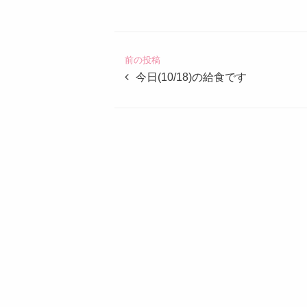
定
こ
ど
前の投稿
も
今日(10/18)の給食です
園
つ
ば
め