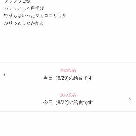
フワフワご飯
カラッとした唐揚げ
野菜もはいったマカロニサラダ
ぷりっとしたみかん
認
定
こ
ど
前の投稿
も
今日（8/20)の給食です
園
つ
次の投稿
ば
今日（8/22)の給食です
め