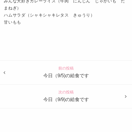
みんな大好きカレーライス（牛肉 にんじん じゃがいも た
まねぎ）
ハムサラダ（シャキシャキレタス きゅうり）
甘いもも
認
定
こ
ど
前の投稿
も
今日（9/5)の給食です
園
つ
次の投稿
ば
今日（9/9)の給食です
め