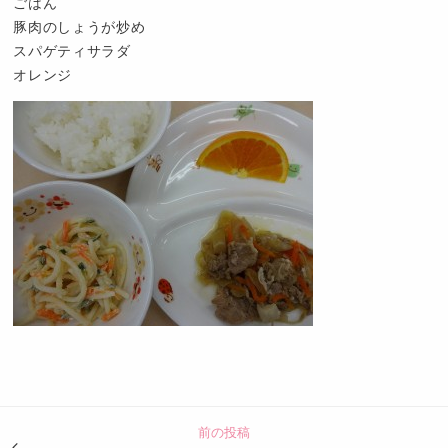
ごはん
豚肉のしょうが炒め
スパゲティサラダ
オレンジ
認
定
こ
ど
前の投稿