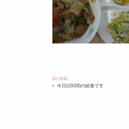
認
定
こ
ど
前の投稿
も
今日(10/28)の給食です
園
つ
ば
め