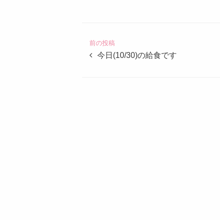
定
こ
ど
前の投稿
も
今日(10/30)の給食です
園
つ
ば
め