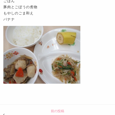
ごはん
豚肉とごぼうの煮物
もやしのごま和え
バナナ
認
定
こ
ど
前の投稿