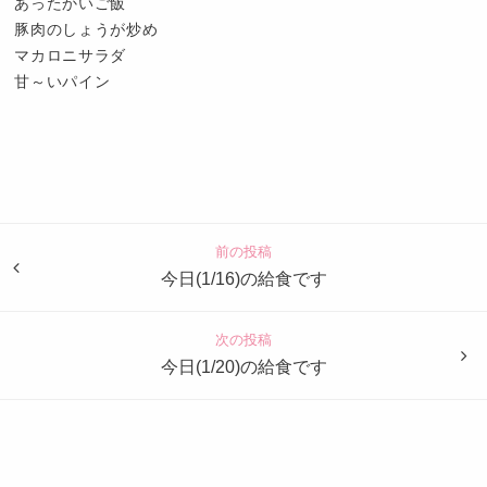
あったかいご飯
豚肉のしょうが炒め
マカロニサラダ
甘～いパイン
認
定
こ
ど
前の投稿
も
今日(1/16)の給食です
園
つ
次の投稿
ば
今日(1/20)の給食です
め