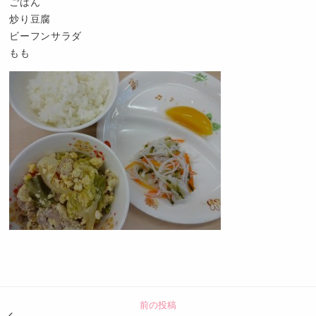
ごはん
炒り豆腐
ビーフンサラダ
もも
認
定
こ
ど
前の投稿