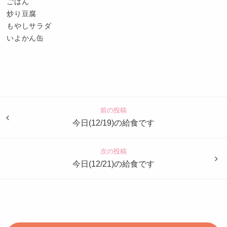
ごはん
炒り豆腐
もやしサラダ
いよかん缶
認
定
こ
ど
前の投稿
も
今日(12/19)の給食です
園
つ
次の投稿
ば
今日(12/21)の給食です
め