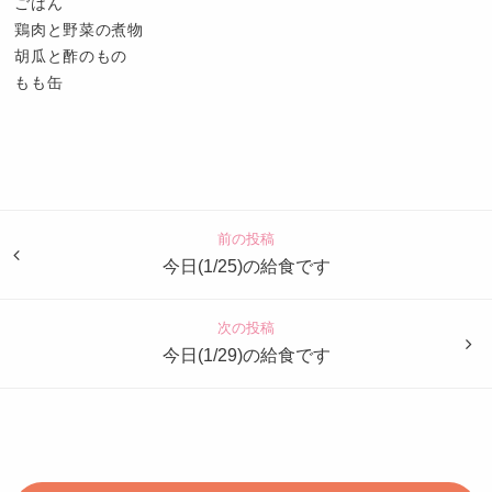
ごはん
鶏肉と野菜の煮物
胡瓜と酢のもの
もも缶
認
定
こ
ど
前の投稿
も
今日(1/25)の給食です
園
つ
次の投稿
ば
今日(1/29)の給食です
め