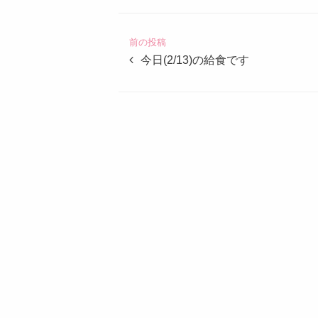
こ
ど
前の投稿
も
今日(2/13)の給食です
園
つ
ば
め