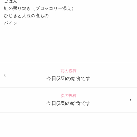
ごはん
鮭の照り焼き（ブロッコリー添え）
ひじきと大豆の煮もの
パイン
認
定
こ
ど
前の投稿
も
今日(2/3)の給食です
園
つ
次の投稿
ば
今日(2/5)の給食です
め