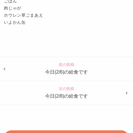
ごはん
肉じゃが
ホウレン草ごまあえ
いよかん缶
認
定
こ
ど
前の投稿
も
今日(2/6)の給食です
園
つ
次の投稿
ば
今日(2/8)の給食です
め