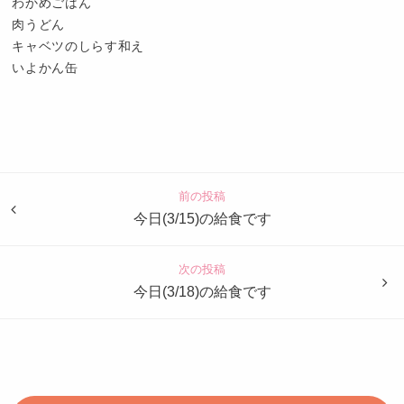
わかめごはん
肉うどん
キャベツのしらす和え
いよかん缶
認
定
こ
ど
前の投稿
も
今日(3/15)の給食です
園
つ
次の投稿
ば
今日(3/18)の給食です
め