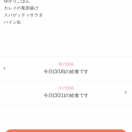
ゆかりごはん
カレイの竜田揚げ
スパゲッティサラダ
パイン缶
認
定
こ
ど
前の投稿
も
今日(3/18)の給食です
園
つ
次の投稿
ば
今日(3/21)の給食です
め