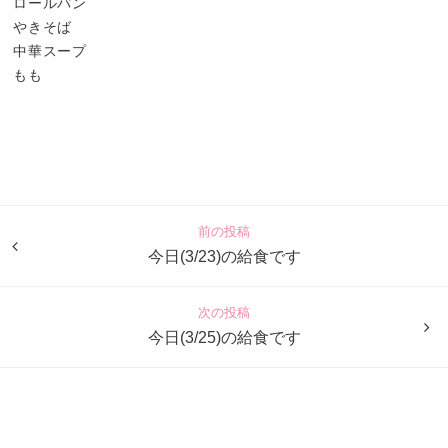
ロールパン
やきそば
中華スープ
もも
認
定
こ
ど
前の投稿
も
今日(3/23)の給食です
園
つ
次の投稿
ば
今日(3/25)の給食です
め