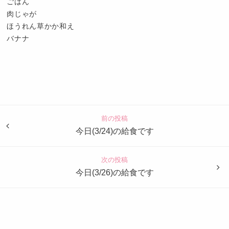
ごはん
肉じゃが
ほうれん草かか和え
バナナ
認
定
こ
ど
前の投稿
も
今日(3/24)の給食です
園
つ
次の投稿
ば
今日(3/26)の給食です
め