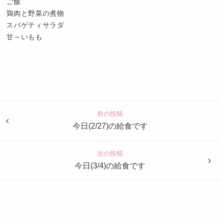
ご飯
鶏肉と野菜の煮物
スパゲティサラダ
甘～いもも
認
定
こ
ど
前の投稿
も
今日(2/27)の給食です
園
つ
次の投稿
ば
今日(3/4)の給食です
め