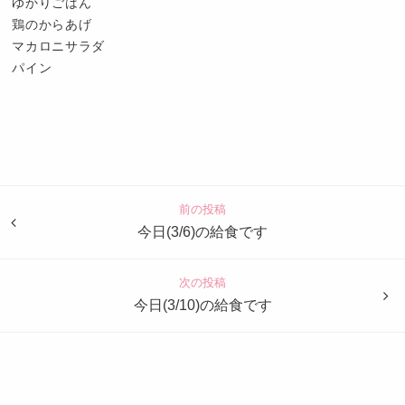
ゆかりごはん
鶏のからあげ
マカロニサラダ
パイン
認
定
こ
ど
前の投稿
も
今日(3/6)の給食です
園
つ
次の投稿
ば
今日(3/10)の給食です
め