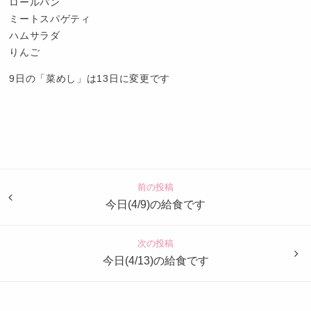
ロールパン
ミートスパゲティ
ハムサラダ
りんご
9日の「菜めし」は13日に変更です
認
定
こ
ど
前の投稿
も
今日(4/9)の給食です
園
つ
次の投稿
ば
今日(4/13)の給食です
め