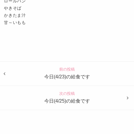
ロールパン
やきそば
かきたま汁
甘～いもも
認
定
こ
ど
前の投稿
も
今日(4/23)の給食です
園
つ
次の投稿
ば
今日(4/25)の給食です
め