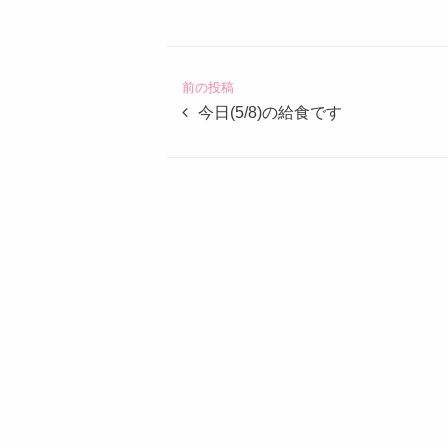
定
こ
ど
前の投稿
も
今日(5/8)の給食です
園
つ
ば
め