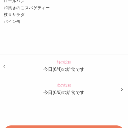
ロールパン
和風きのこスパゲティー
枝豆サラダ
パイン缶
認
定
こ
ど
前の投稿
も
今日(6/4)の給食です
園
つ
次の投稿
ば
今日(6/6)の給食です
め