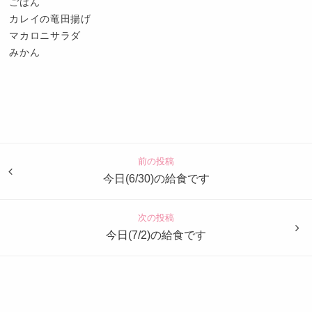
ごはん
カレイの竜田揚げ
マカロニサラダ
みかん
認
定
こ
ど
前の投稿
も
今日(6/30)の給食です
園
つ
次の投稿
ば
今日(7/2)の給食です
め