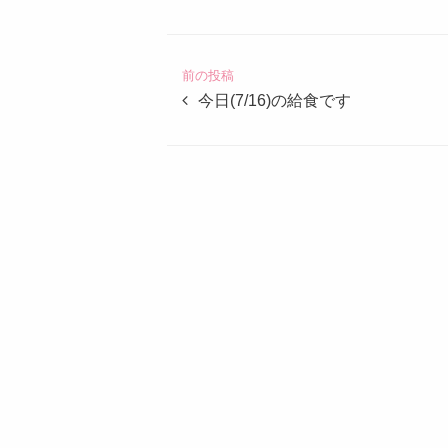
定
こ
ど
前の投稿
も
今日(7/16)の給食です
園
つ
ば
め