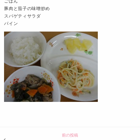
ごはん
豚肉と茄子の味噌炒め
スパゲティサラダ
パイン
認
定
こ
ど
前の投稿