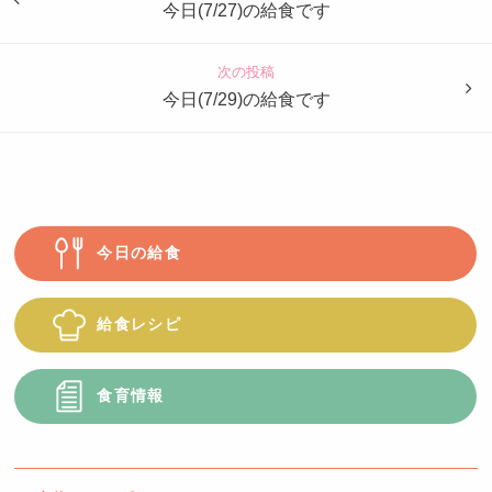
も
今日(7/27)の給食です
園
つ
次の投稿
ば
今日(7/29)の給食です
め
今日の給食
給食レシピ
食育情報