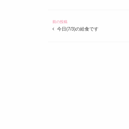
定
こ
ど
前の投稿
も
今日(7/3)の給食です
園
つ
ば
め