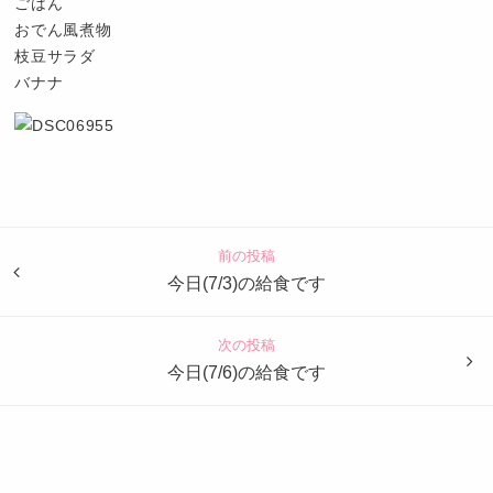
ごはん
おでん風煮物
枝豆サラダ
バナナ
認
定
こ
ど
前の投稿
も
今日(7/3)の給食です
園
つ
次の投稿
ば
今日(7/6)の給食です
め