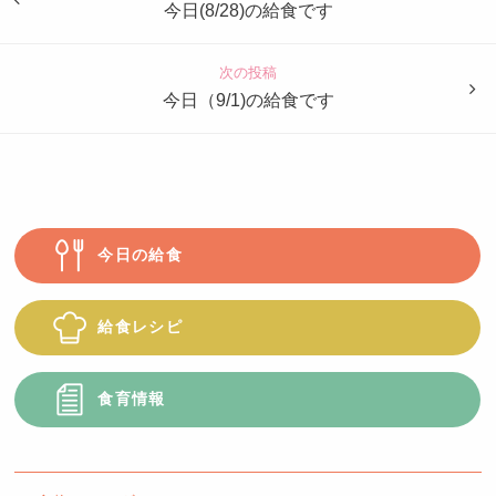
も
今日(8/28)の給食です
園
つ
次の投稿
ば
今日（9/1)の給食です
め
今日の給食
給食レシピ
食育情報