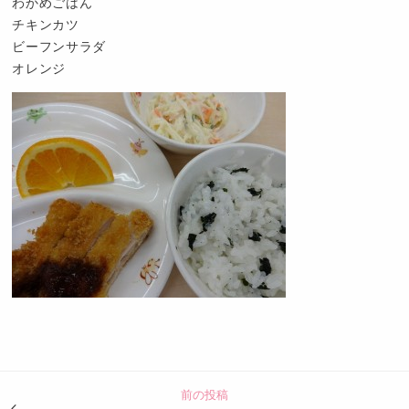
わかめごはん
チキンカツ
ビーフンサラダ
オレンジ
認
定
こ
ど
前の投稿