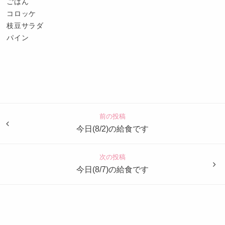
ごはん
コロッケ
枝豆サラダ
パイン
認
定
こ
ど
前の投稿
も
今日(8/2)の給食です
園
つ
次の投稿
ば
今日(8/7)の給食です
め