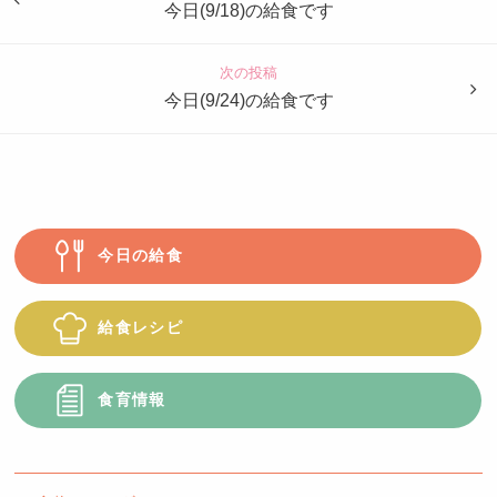
も
今日(9/18)の給食です
園
つ
次の投稿
ば
今日(9/24)の給食です
め
今日の給食
給食レシピ
食育情報