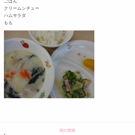
ごはん
クリームシチュー
ハムサラダ
もも
認
定
こ
ど
前の投稿