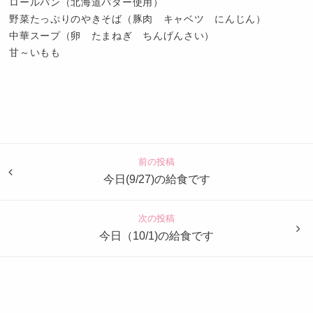
ロールパン（北海道バター使用）
野菜たっぷりのやきそば（豚肉 キャベツ にんじん）
中華スープ（卵 たまねぎ ちんげんさい）
甘～いもも
認
定
こ
ど
前の投稿
も
今日(9/27)の給食です
園
つ
次の投稿
ば
今日（10/1)の給食です
め