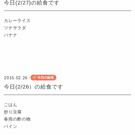
今日(2/27)の給食です
カレーライス
ツナサラダ
バナナ
認
定
こ
2015.02.26
今日の給食
ど
今日(2/26）の給食です
も
園
つ
ごはん
ば
炒り豆腐
め
春雨の酢の物
パイン