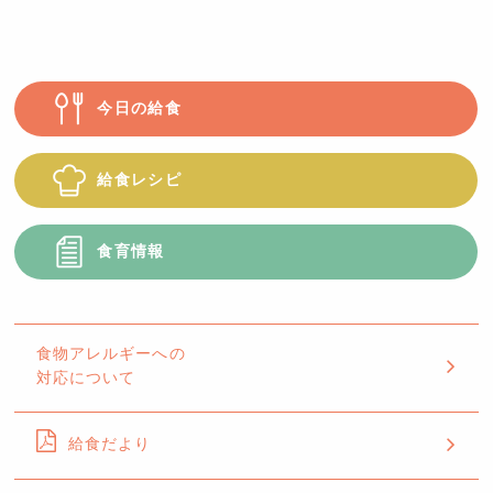
も
園
つ
ば
今日の給食
め
給食レシピ
食育情報
食物アレルギーへの
対応について
給食だより