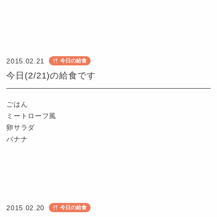
認
定
こ
2015.02.21
今日の給食
ど
今日(2/21)の給食です
も
園
つ
ごはん
ば
ミートローフ風
め
卵サラダ
バナナ
認
定
こ
2015.02.20
今日の給食
ど