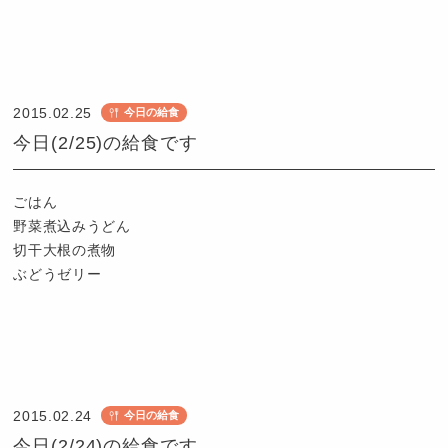
認
定
こ
2015.02.25
今日の給食
ど
今日(2/25)の給食です
も
園
つ
ごはん
ば
野菜煮込みうどん
め
切干大根の煮物
ぶどうゼリー
認
定
こ
2015.02.24
今日の給食
ど
今日(2/24)の給食です