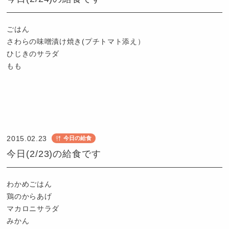
も
園
つ
ごはん
ば
さわらの味噌漬け焼き(プチトマト添え）
め
ひじきのサラダ
もも
認
定
こ
2015.02.23
今日の給食
ど
今日(2/23)の給食です
も
園
つ
わかめごはん
ば
鶏のからあげ
め
マカロニサラダ
みかん