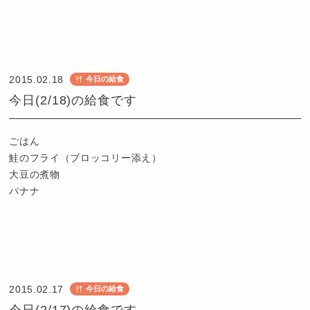
認
定
こ
2015.02.18
今日の給食
ど
今日(2/18)の給食です
も
園
つ
ごはん
ば
鮭のフライ（ブロッコリー添え）
め
大豆の煮物
バナナ
認
定
こ
2015.02.17
今日の給食
ど