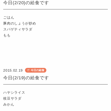
今日(2/20)の給食です
も
園
つ
ごはん
ば
豚肉のしょうが炒め
め
スパゲティサラダ
もも
認
定
こ
2015.02.19
今日の給食
ど
今日(2/19)の給食です
も
園
つ
ハヤシライス
ば
枝豆サラダ
め
みかん