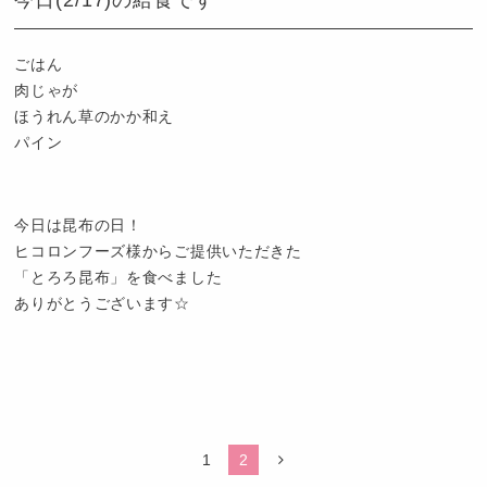
今日(2/17)の給食です
も
園
つ
ごはん
ば
肉じゃが
め
ほうれん草のかか和え
パイン
今日は昆布の日！
ヒコロンフーズ様からご提供いただきた
「とろろ昆布」を食べました
ありがとうございます☆
認
定
こ
1
2
ど