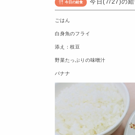
今日(7/27)の
今日の給食
も
園
ごはん
つ
ば
白身魚のフライ
め
添え：枝豆
野菜たっぷりの味噌汁
バナナ