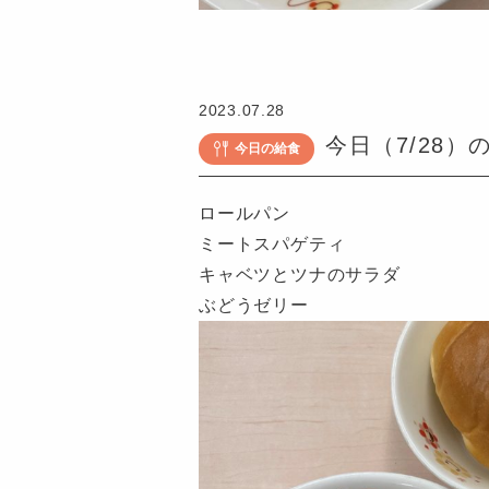
認
定
こ
2023.07.28
ど
今日（7/28）
今日の給食
も
園
ロールパン
つ
ミートスパゲティ
ば
キャベツとツナのサラダ
め
ぶどうゼリー