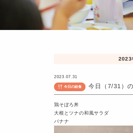
202
2023.07.31
今日（7/31）
今日の給食
鶏そぼろ丼
大根とツナの和風サラダ
バナナ