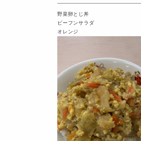
も
園
野菜卵とじ丼
つ
ビーフンサラダ
ば
オレンジ
め