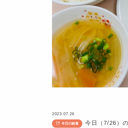
認
定
こ
2023.07.26
ど
今日（7/26）
今日の給食