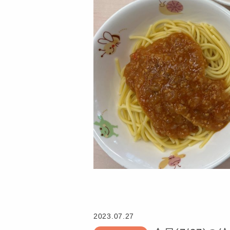
認
定
こ
2023.07.27
ど