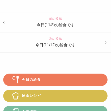
認
定
こ
ど
前の投稿
も
今日(11/8)の給食です
園
つ
次の投稿
ば
今日(11/12)の給食です
め
今日の給食
給食レシピ