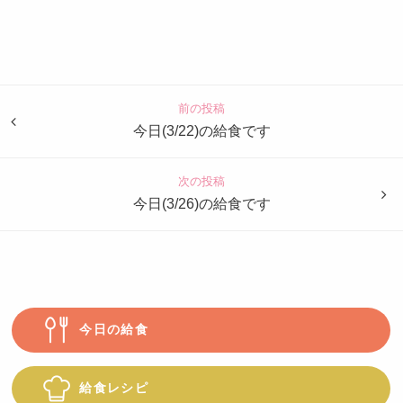
認
定
こ
ど
前の投稿
も
今日(3/22)の給食です
園
つ
次の投稿
ば
今日(3/26)の給食です
め
今日の給食
給食レシピ