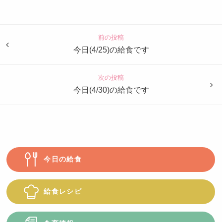
認
定
こ
ど
前の投稿
も
今日(4/25)の給食です
園
つ
次の投稿
ば
今日(4/30)の給食です
め
今日の給食
給食レシピ