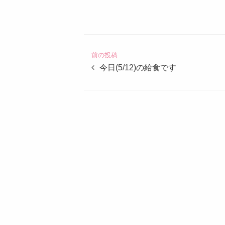
認
定
こ
ど
前の投稿
も
今日(5/12)の給食です
園
つ
ば
め