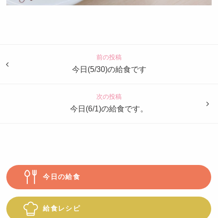
認
定
こ
ど
前の投稿
も
今日(5/30)の給食です
園
つ
次の投稿
ば
今日(6/1)の給食です。
め
今日の給食
給食レシピ