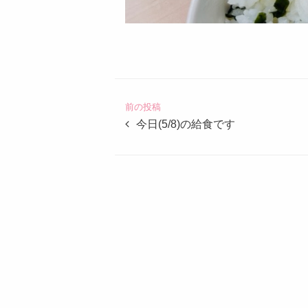
認
定
こ
ど
前の投稿
も
今日(5/8)の給食です
園
つ
ば
め