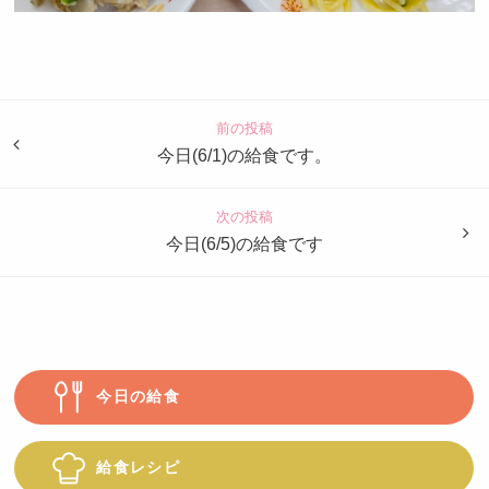
認
定
こ
ど
前の投稿
も
今日(6/1)の給食です。
園
つ
次の投稿
ば
今日(6/5)の給食です
め
今日の給食
給食レシピ