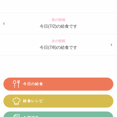
認
定
こ
ど
前の投稿
も
今日(7/2)の給食です
園
つ
次の投稿
ば
今日(7/6)の給食です
め
今日の給食
給食レシピ