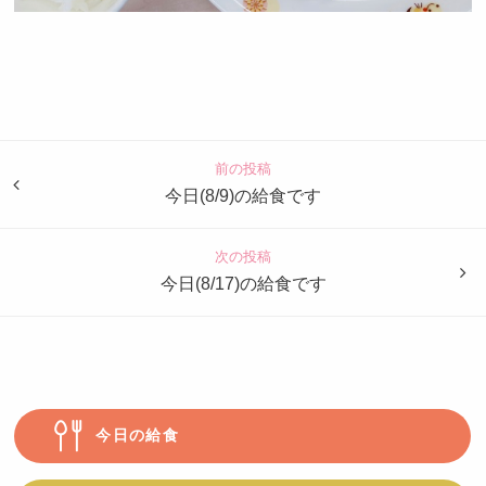
認
定
こ
ど
前の投稿
も
今日(8/9)の給食です
園
つ
次の投稿
ば
今日(8/17)の給食です
め
今日の給食