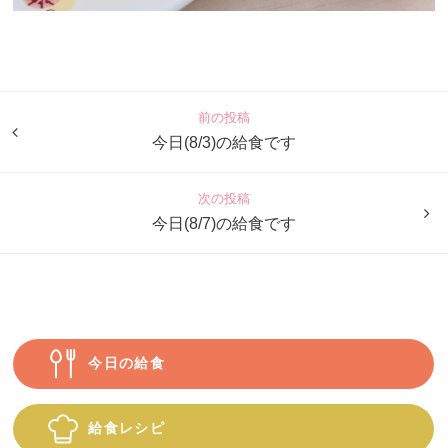
認
定
こ
ど
前の投稿
も
今日(8/3)の給食です
園
つ
次の投稿
ば
今日(8/7)の給食です
め
今日の給食
給食レシピ