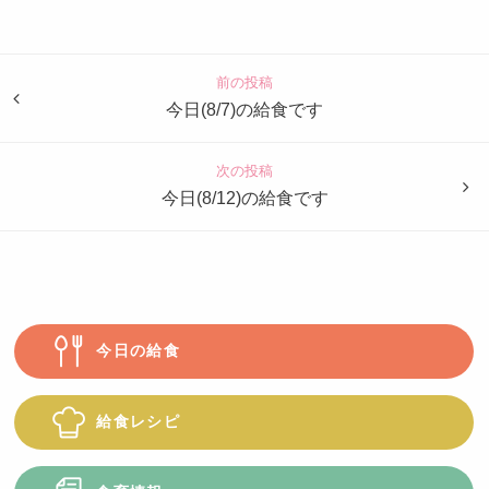
認
定
こ
ど
前の投稿
も
今日(8/7)の給食です
園
つ
次の投稿
ば
今日(8/12)の給食です
め
今日の給食
給食レシピ