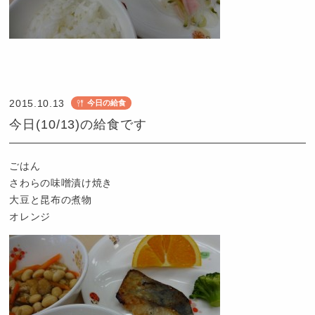
認
定
こ
2015.10.13
今日の給食
ど
今日(10/13)の給食です
も
園
つ
ごはん
ば
さわらの味噌漬け焼き
め
大豆と昆布の煮物
オレンジ