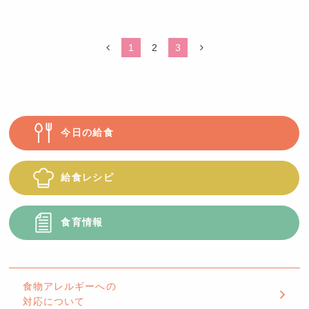
認
定
こ
1
2
3
ど
も
園
つ
ば
今日の給食
め
給食レシピ
食育情報
食物アレルギーへの
対応について