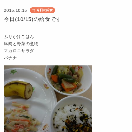
こ
2015.10.15
今日の給食
ど
今日(10/15)の給食です
も
園
つ
ふりかけごはん
ば
豚肉と野菜の煮物
め
マカロニサラダ
バナナ