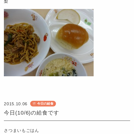
梨
認
定
こ
2015.10.06
今日の給食
ど
今日(10/6)の給食です
も
園
つ
さつまいもごはん