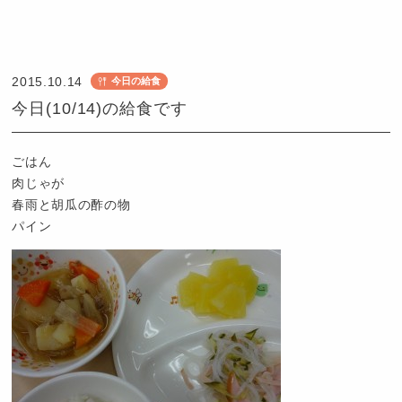
認
定
こ
2015.10.14
今日の給食
ど
今日(10/14)の給食です
も
園
つ
ごはん
ば
肉じゃが
め
春雨と胡瓜の酢の物
パイン