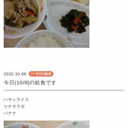
認
定
こ
2015.10.08
今日の給食
ど
今日(10/8)の給食です
も
園
つ
ハヤシライス
ば
ツナサラダ
め
バナナ