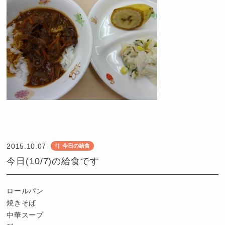
認
定
こ
2015.10.07
今日の給食
ど
今日(10/7)の給食です
も
園
つ
ロールパン
ば
焼きそば
め
中華スープ