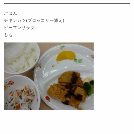
園
つ
ごはん
ば
チキンカツ(ブロッコリー添え)
め
ビーフンサラダ
もも
認
定
こ