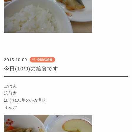
認
定
こ
2015.10.09
今日の給食
ど
今日(10/9)の給食です
も
園
つ
ごはん
ば
筑前煮
め
ほうれん草のかか和え
りんご