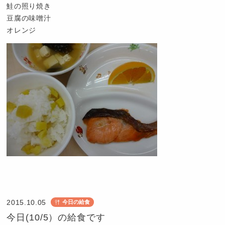
ば
鮭の照り焼き
め
豆腐の味噌汁
オレンジ
認
定
こ
2015.10.05
今日の給食
ど
今日(10/5）の給食です
も