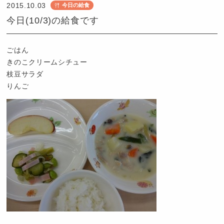
2015.10.03
今日の給食
ど
今日(10/3)の給食です
も
園
つ
ごはん
ば
きのこクリームシチュー
め
枝豆サラダ
りんご