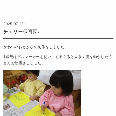
認
定
こ
2025.07.25
ど
チェリー保育園♪
も
園
つ
かわいいおさかなの制作をしました。
ば
1歳児はゲルマーカーを使い、ぐるぐると大きく腕を動かしたく
め
さんお絵描きしました。