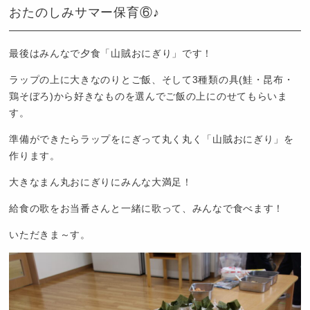
ど
おたのしみサマー保育⑥♪
も
園
つ
最後はみんなで夕食「山賊おにぎり」です！
ば
ラップの上に大きなのりとご飯、そして3種類の具(鮭・昆布・
め
鶏そぼろ)から好きなものを選んでご飯の上にのせてもらいま
す。
準備ができたらラップをにぎって丸く丸く「山賊おにぎり」を
作ります。
大きなまん丸おにぎりにみんな大満足！
給食の歌をお当番さんと一緒に歌って、みんなで食べます！
いただきま～す。