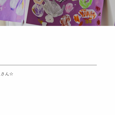
組さん☆
と