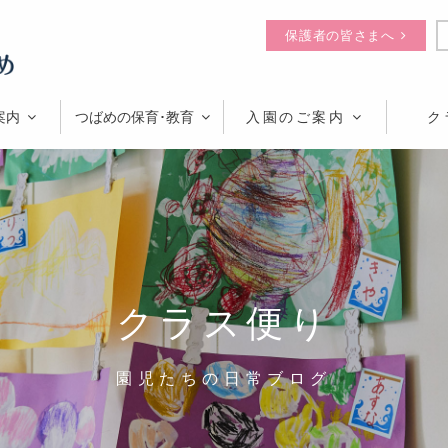
保護者の皆さまへ
案内
つばめの保育･教育
入園のご案内
ク
クラス便り
園児たちの日常ブログ