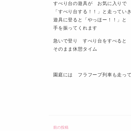
すべり台の遊具が お気に入りで
「すべり台する！！」と走ってい
遊具に登ると「やっほー！！」と
手を振ってくれます
急いで登り すべり台をすべると
そのまま休憩タイム
園庭には フラフープ列車も走っ
認
定
こ
ど
前の投稿