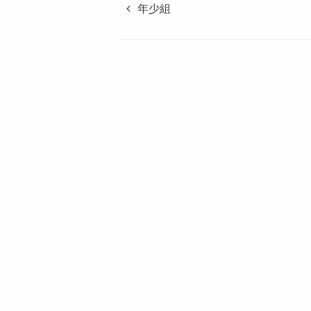
も
年少組
園
つ
ば
め